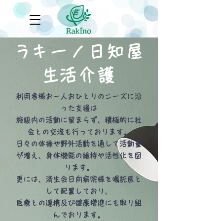
​ラキーノ日知屋
​生活介護
利用者様お一人おひとりのニーズに沿
った支援は
施設内の活動に留まらず、積極的に社
会との交流も行っております。
日々の体操や野外活動を通して活動量
が増え、身体機能の維持や活性化を図
ります。
更には、済生会日向病院様を嘱託医と
して配置しており、
医療との連携及び健康増進にも取り組
んでおります。