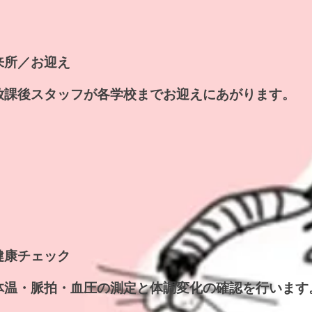
​来所／お迎え
​放課後スタッフが各学校までお迎えにあがります。
​健康チェック
​体温・脈拍・血圧の測定と体調変化の確認を行います