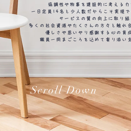
協調性や物事を建設的に考える力
一日定員14名と少人数だからこそ実現
サービスの質の向上に取り組
多くの社会資源やたくさんの方々と触れ
優しさや思いやり感謝する心の育
職員一同まごころを込めて寄り添い
Scroll Down