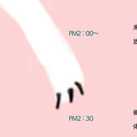
​PM2：00～
​PM2：30