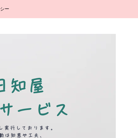
シー
日知屋
イサービス
し実行しております。
動は知恵や工夫、