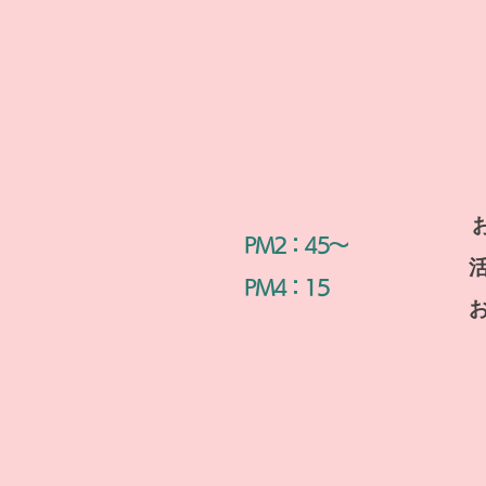
​PM2：45～
PM4：15