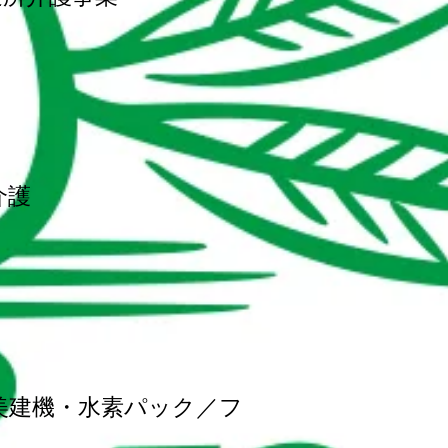
介護
美建機・水素パック／フ